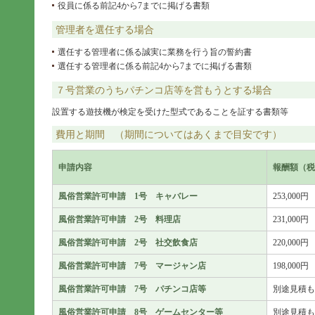
役員に係る前記4から7までに掲げる書類
管理者を選任する場合
選任する管理者に係る誠実に業務を行う旨の誓約書
選任する管理者に係る前記4から7までに掲げる書類
７号営業のうちパチンコ店等を営もうとする場合
設置する遊技機が検定を受けた型式であることを証する書類等
費用と期間 （期間についてはあくまで目安です）
申請内容
報酬額（税
風俗営業許可申請 1号 キャバレー
253,000円
風俗営業許可申請 2号 料理店
231,000円
風俗営業許可申請 2号 社交飲食店
220,000円
風俗営業許可申請 7号 マージャン店
198,000円
風俗営業許可申請 7号 パチンコ店等
別途見積も
風俗営業許可申請 8号 ゲームセンター等
別途見積も