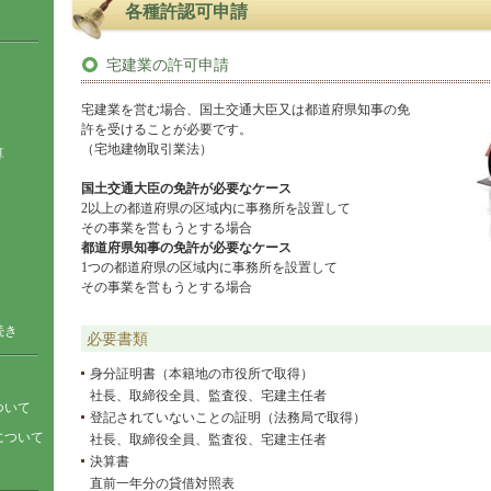
各種許認可申請
宅建業の許可申請
宅建業を営む場合、国土交通大臣又は都道府県知事の免
許を受けることが必要です。
（宅地建物取引業法）
算
国土交通大臣の免許が必要なケース
2以上の都道府県の区域内に事務所を設置して
その事業を営もうとする場合
都道府県知事の免許が必要なケース
1つの都道府県の区域内に事務所を設置して
その事業を営もうとする場合
続き
必要書類
身分証明書（本籍地の市役所で取得）
社長、取締役全員、監査役、宅建主任者
ついて
登記されていないことの証明（法務局で取得）
について
社長、取締役全員、監査役、宅建主任者
決算書
直前一年分の貸借対照表