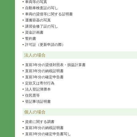
車両等の写真
自動車検査証の写し
車両の貸借等に関する証明書
運搬容器の写真
講習会修了証の写し
資金計画書
誓約書
許可証（更新申請の際）
法人の場合
直前3年分の貸借対照表・損益計算書
直前3年分の納税証明書
直前3年分の確定申告書
定款又は寄付行為
法人登記簿謄本
住民票等
登記事項証明書
個人の場合
資産に関する調書
直前3年分の納税証明書
直前3年分の確定申告書写し