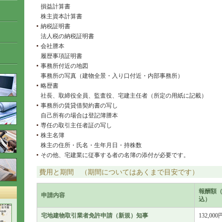
損益計算書
株主資本計算書
納税証明書
法人税の納税証明書
会社謄本
履歴事項証明書
事務所付近の地図
事務所の写真（建物全景・入り口付近・内部事務所）
略歴書
社長、取締役全員、監査役、宅建主任者（所定の用紙に記載）
事務所の賃貸借契約書の写し
自己所有の場合は登記簿謄本
専任の取引主任者証の写し
株主名簿
株主の住所・氏名・生年月日・持株数
その他、宅建業に従事する者の名簿の添付が必要です。
費用と期間 （期間についてはあくまで目安です）
報酬額
申請内容
込）
宅地建物取引業者免許申請（新規）知事
132,000