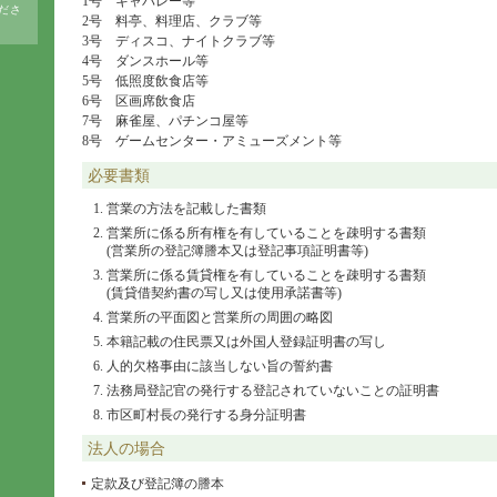
1号 キャバレー等
ださ
2号 料亭、料理店、クラブ等
3号 ディスコ、ナイトクラブ等
4号 ダンスホール等
5号 低照度飲食店等
6号 区画席飲食店
7号 麻雀屋、パチンコ屋等
8号 ゲームセンター・アミューズメント等
必要書類
営業の方法を記載した書類
営業所に係る所有権を有していることを疎明する書類
(営業所の登記簿謄本又は登記事項証明書等)
営業所に係る賃貸権を有していることを疎明する書類
(賃貸借契約書の写し又は使用承諾書等)
営業所の平面図と営業所の周囲の略図
本籍記載の住民票又は外国人登録証明書の写し
人的欠格事由に該当しない旨の誓約書
法務局登記官の発行する登記されていないことの証明書
市区町村長の発行する身分証明書
法人の場合
定款及び登記簿の謄本