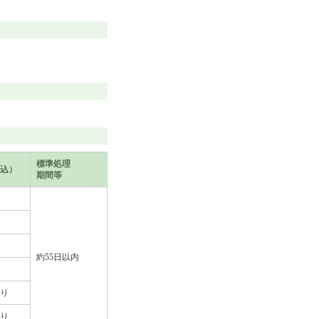
標準処理
込）
期間等
約55日以内
り
り