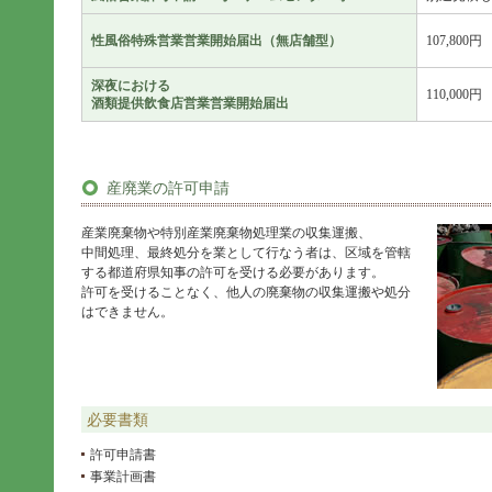
性風俗特殊営業営業開始届出（無店舗型）
107,800円
深夜における
110,000円
酒類提供飲食店営業営業開始届出
産廃業の許可申請
産業廃棄物や特別産業廃棄物処理業の収集運搬、
中間処理、最終処分を業として行なう者は、区域を管轄
する都道府県知事の許可を受ける必要があります。
許可を受けることなく、他人の廃棄物の収集運搬や処分
はできません。
必要書類
許可申請書
事業計画書