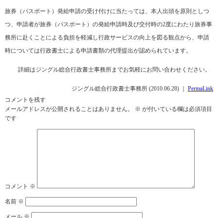
旅券（パスポート）発給申請の受け付けに当たっては、本人出頭を原則としつ
つ、申請者が旅券（パスポート）の発給申請時及び交付時の2度にわたり旅券事
務所に赴くことによる負担を軽減し行政サービスの向上を図る観点から、申請
時については行政書士による申請書類の代理提出が認められています。
詳細はジングル総合行政書士事務所までお気軽にお問い合わせください。
ジングル総合行政書士事務所 (2010.06.28) ｜
PermaLink
コメントを残す
メールアドレスが公開されることはありません。
※
が付いている欄は必須項目
です
コメント
※
名前
※
メール
※